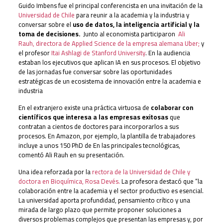
Guido Imbens fue el principal conferencista en una invitación de la
Universidad de Chile
para reunir a la academia y la industria y
conversar sobre el
uso de datos, la inteligencia artificial y la
toma de decisiones.
Junto al economista participaron
Ali
Rauh, directora de Applied Science de la empresa alemana Uber;
y
el profesor
Itai Ashlagi de Stanford University
. En la audiencia
estaban los ejecutivos que aplican IA en sus procesos. El objetivo
de las jornadas fue conversar sobre las oportunidades
estratégicas de un ecosistema de innovación entre la academia e
industria
En el extranjero existe una práctica virtuosa de
colaborar con
científicos que interesa a las empresas exitosas
que
contratan a cientos de doctores para incorporarlos a sus
procesos. En Amazon, por ejemplo, la plantilla de trabajadores
incluye a unos 150 PhD de En las principales tecnológicas,
comentó Ali Rauh en su presentación.
Una idea reforzada por la
rectora de la Universidad de Chile y
doctora en Bioquímica, Rosa Devés.
La profesora destacó que “la
colaboración entre la academia y el sector productivo es esencial.
La universidad aporta profundidad, pensamiento crítico y una
mirada de largo plazo que permite proponer soluciones a
diversos problemas complejos que presentan las empresas y, por