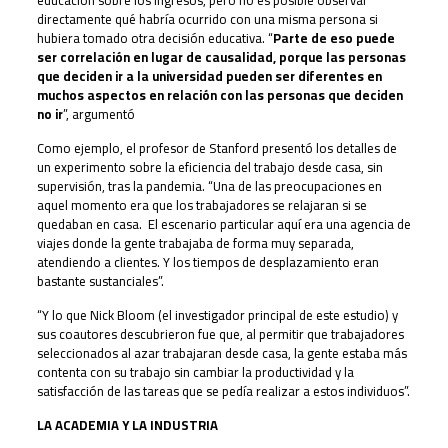
educación sobre los ingresos, pero no es posible observar
directamente qué habría ocurrido con una misma persona si
hubiera tomado otra decisión educativa. “
Parte de eso puede
ser correlación en lugar de causalidad, porque las personas
que deciden ir a la universidad pueden ser diferentes en
muchos aspectos en relación con las personas que deciden
no ir
”, argumentó
Como ejemplo, el profesor de Stanford presentó los detalles de
un experimento sobre la eficiencia del trabajo desde casa, sin
supervisión, tras la pandemia. “Una de las preocupaciones en
aquel momento era que los trabajadores se relajaran si se
quedaban en casa. El escenario particular aquí era una agencia de
viajes donde la gente trabajaba de forma muy separada,
atendiendo a clientes. Y los tiempos de desplazamiento eran
bastante sustanciales”.
“Y lo que Nick Bloom (el investigador principal de este estudio) y
sus coautores descubrieron fue que, al permitir que trabajadores
seleccionados al azar trabajaran desde casa, la gente estaba más
contenta con su trabajo sin cambiar la productividad y la
satisfacción de las tareas que se pedía realizar a estos individuos”.
LA ACADEMIA Y LA INDUSTRIA