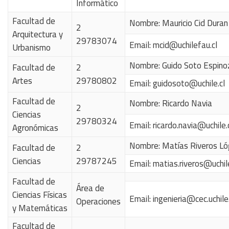
Informático
Facultad de
Nombre: Mauricio Cid Duran
2
Arquitectura y
29783074
Email:
mcid@uchilefau.cl
Urbanismo
Nombre: Guido Soto Espino
Facultad de
2
Artes
29780802
Email:
guidosoto@uchile.cl
Facultad de
Nombre:
Ricardo Navia
2
Ciencias
29780324
Email:
ricardo.navia@uchile.
Agronómicas
Nombre: Matías Riveros L
Facultad de
2
Ciencias
29787245
Email:
matias.riveros@uchile
Facultad de
Área de
Ciencias Físicas
Email:
ingenieria@cec.uchile.
Operaciones
y Matemáticas
Facultad de