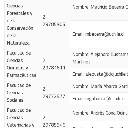
Ciencias
Nombre: Mauricio Becerra 
Forestales y
2
de la
29785905
Conservación
Email:
mbecerra@uchile.cl
de la
Naturaleza
Facultad de
Nombre: Alejandro Bustam
Ciencias
2
Martínez
Químicas y
29781611
Email:
alebusta@ciq.uchile.c
Farmacéuticas
Facultad de
Nombre: María Abarca Garc
2
Ciencias
29772577
Email:
mgabarca@uchile.cl
Sociales
Facultad de
Nombre:
Andrés Cona Quint
Ciencias
2
Veterinarias y
29785546