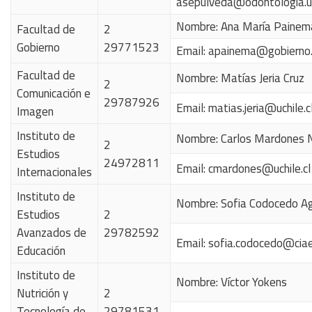
asepulveda@odontologia.uch
Nombre: Ana María Painem
Facultad de
2
Gobierno
29771523
Email:
apainema@gobierno.u
Facultad de
Nombre:
Matías Jeria Cruz
2
Comunicación e
29787926
Email:
matias.jeria@uchile.c
Imagen
Instituto de
Nombre: Carlos Mardones 
2
Estudios
24972811
Email:
cmardones@uchile.cl
Internacionales
Instituto de
Nombre: Sofia Codocedo A
Estudios
2
Avanzados de
29782592
Email:
sofia.codocedo@ciae.
Educación
Instituto de
Nombre: Víctor Yokens
Nutrición y
2
Tecnología de
29781531