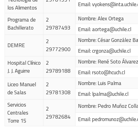
Email:
vyokens@inta.uchile.
los Alimentos
Nombre: Alex Ortega
Programa de
2
Bachillerato
29787493
Email:
aortega@uchile.cl
Nombre: César González Ba
2
DEMRE
29772900
Email:
crgonza@uchile.cl
Nombre: René Soto Álvare
Hospital Clínico
2
J. J. Aguirre
29789188
Email:
rsoto@hcuch.cl
Nombre: Luis Palma
Liceo Manuel
2
de Salas
29781308
Email:
lpalma@uchile.cl
Servicios
Nombre: Pedro Muñoz Coll
2
Centrales
29782684
Email:
pedromunoz@uchile.
Torre 15