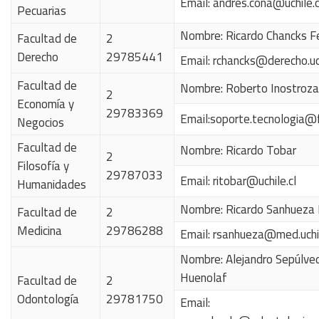
Email:
andres.cona@uchile.c
Pecuarias
Nombre: Ricardo Chancks F
Facultad de
2
Derecho
29785441
Email:
rchancks@derecho.uch
Facultad de
Nombre: Roberto Inostroza
2
Economía y
29783369
Email:
soporte.tecnologia@fe
Negocios
Facultad de
Nombre: Ricardo Tobar
2
Filosofía y
29787033
Email:
ritobar@uchile.cl
Humanidades
Nombre: Ricardo Sanhueza 
Facultad de
2
Medicina
29786288
Email:
rsanhueza@med.uchil
Nombre: Alejandro Sepúlve
Huenolaf
Facultad de
2
Odontología
29781750
Email: