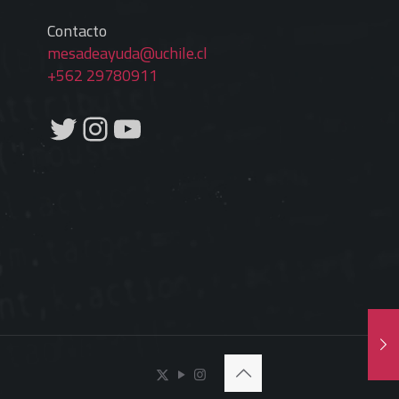
Contacto
mesadeayuda@uchile.cl
+562 29780911
Twitter
Instagram
YouTube