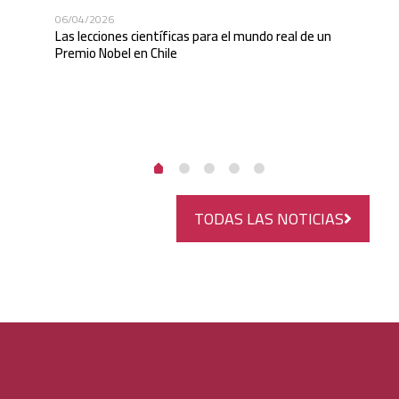
la
16/
06/04/2026
Cur
Las lecciones científicas para el mundo real de un
Cie
Premio Nobel en Chile
TODAS LAS NOTICIAS