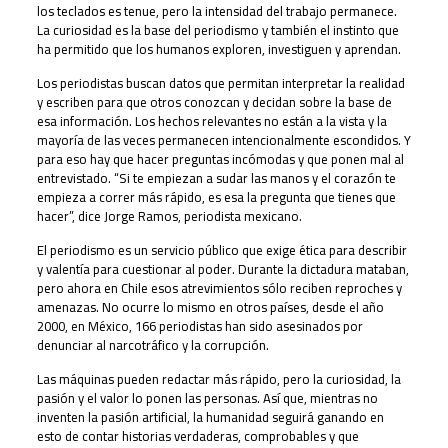
los teclados es tenue, pero la intensidad del trabajo permanece.
La curiosidad es la base del periodismo y también el instinto que
ha permitido que los humanos exploren, investiguen y aprendan.
Los periodistas buscan datos que permitan interpretar la realidad
y escriben para que otros conozcan y decidan sobre la base de
esa información. Los hechos relevantes no están a la vista y la
mayoría de las veces permanecen intencionalmente escondidos. Y
para eso hay que hacer preguntas incómodas y que ponen mal al
entrevistado. “Si te empiezan a sudar las manos y el corazón te
empieza a correr más rápido, es esa la pregunta que tienes que
hacer”, dice Jorge Ramos, periodista mexicano.
El periodismo es un servicio público que exige ética para describir
y valentía para cuestionar al poder. Durante la dictadura mataban,
pero ahora en Chile esos atrevimientos sólo reciben reproches y
amenazas. No ocurre lo mismo en otros países, desde el año
2000, en México, 166 periodistas han sido asesinados por
denunciar al narcotráfico y la corrupción.
Las máquinas pueden redactar más rápido, pero la curiosidad, la
pasión y el valor lo ponen las personas. Así que, mientras no
inventen la pasión artificial, la humanidad seguirá ganando en
esto de contar historias verdaderas, comprobables y que