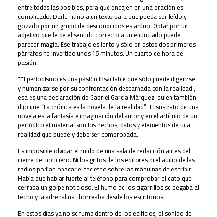
entre todas las posibles, para que encajen en una oración es
complicado. Darle ritmo a un texto para que pueda ser leído y
gozado por un grupo de desconocidos es arduo. Optar por un
adjetivo que le de el sentido correcto a un enunciado puede
parecer magia. Ese trabajo es lento y sólo en estos dos primeros
párrafos he invertido unos 15 minutos. Un cuarto de hora de
pasión.
“El periodismo es una pasión insaciable que sólo puede digerirse
y humanizarse por su confrontación descarnada con la realidad”,
esa es una declaración de Gabriel García Márquez, quien también
dijo que “La crónica es la novela de la realidad”. El sustrato de una
novela es la fantasía e imaginación del autor y en el artículo de un
periódico el material son los hechos, datos y elementos de una
realidad que puede y debe ser comprobada.
Es imposible olvidar el ruido de una sala de redacción antes del
cierre del noticiero. Ni los gritos de los editores ni el audio de las
radios podían opacar el tecleteo sobre las máquinas de escribir.
Había que hablar fuerte al teléfono para comprobar el dato que
cerraba un golpe noticioso. El humo de los cigarrillos se pegaba al
techo y la adrenalina chorreaba desde los escritorios.
En estos días ya no se fuma dentro de los edificios, el sonido de