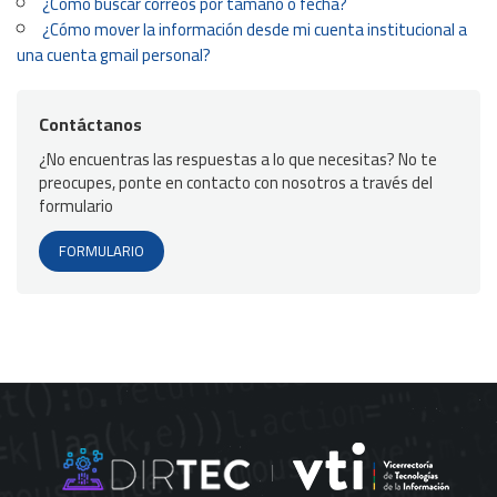
los ajustes.
¿Cómo buscar correos por tamaño o fecha?
¿Cómo mover la información desde mi cuenta institucional a
una cuenta gmail personal?
Contáctanos
¿No encuentras las respuestas a lo que necesitas? No te
preocupes, ponte en contacto con nosotros a través del
formulario
FORMULARIO
Haz clic en la pestaña
Reenvío y correo
POP/IMAP
.
En la opción «Reenvío», haz clic en el botón
Añadir una dirección de reenvío
.