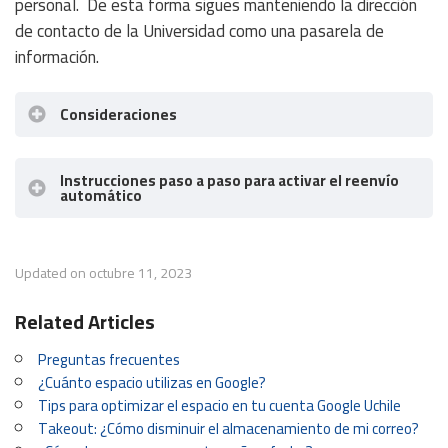
personal. De esta forma sigues manteniendo la dirección
de contacto de la Universidad como una pasarela de
información.
Consideraciones
Instrucciones paso a paso para activar el reenvío
casilla
automático
de correo individual
Inicia sesión en la cuenta @
ug.uchile.cl
de la que
Updated on octubre 11, 2023
quieres reenviar los mensajes.
Related Articles
Busca la opción de Configuración, es la “rueda o
Preguntas frecuentes
engranaje” ubicada en el sector superior a la
¿Cuánto espacio utilizas en Google?
derecha)
Tips para optimizar el espacio en tu cuenta Google Uchile
Haz clic en Configuración y luego en
Ver todos
Takeout: ¿Cómo disminuir el almacenamiento de mi correo?