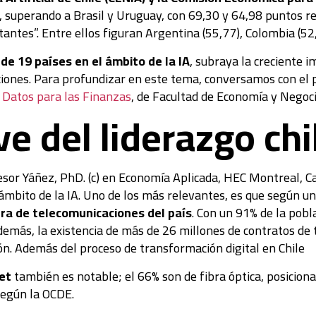
, superando a Brasil y Uruguay, con 69,30 y 64,98 puntos r
tantes”. Entre ellos figuran Argentina (55,77), Colombia (52
de 19 países en el ámbito de la IA
, subraya la creciente i
ciones. Para profundizar en este tema, conversamos con el
 Datos para las Finanzas
, de Facultad de Economía y Negoc
ve del liderazgo ch
esor Yáñez, PhD. (c) en Economía Aplicada, HEC Montreal, Ca
 ámbito de la IA. Uno de los más relevantes, es que según un
ura de telecomunicaciones del país
. Con un 91% de la pobla
emás, la existencia de más de 26 millones de contratos de t
ón. Además del proceso de transformación digital en Chile
net
también es notable; el 66% son de fibra óptica, posiciona
según la OCDE.