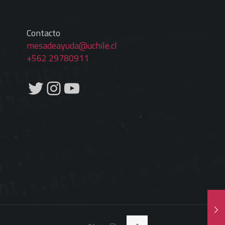
Contacto
mesadeayuda@uchile.cl
+562 29780911
Twitter
Instagram
YouTube