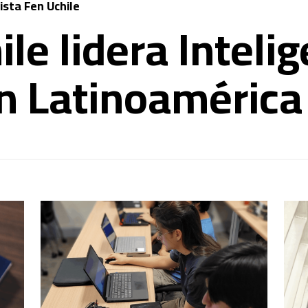
ista Fen Uchile
le lidera Inteli
 en Latinoamérica