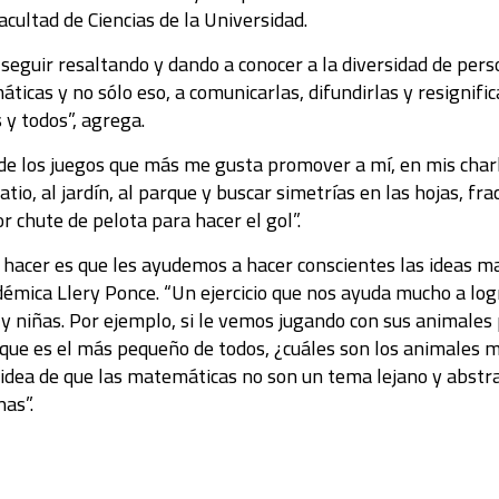
ultad de Ciencias de la Universidad.
 seguir resaltando y dando a conocer a la diversidad de per
icas y no sólo eso, a comunicarlas, difundirlas y resignifica
 y todos”, agrega.
 los juegos que más me gusta promover a mí, en mis charlas 
atio, al jardín, al parque y buscar simetrías en las hojas, fra
or chute de pelota para hacer el gol”.
 hacer es que les ayudemos a hacer conscientes las ideas m
démica Llery Ponce. “Un ejercicio que nos ayuda mucho a log
 y niñas. Por ejemplo, si le vemos jugando con sus animales
rque es el más pequeño de todos, ¿cuáles son los animales m
a idea de que las matemáticas no son un tema lejano y abstr
nas”.