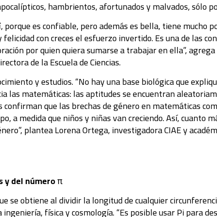
apocalípticos, hambrientos, afortunados y malvados, sólo p
í
, porque es confiable, pero además es bella, tiene mucho por
y felicidad con creces el esfuerzo invertido. Es una de las 
ración por quien quiera sumarse a trabajar en ella”, agrega
ctora de la Escuela de Ciencias.
cimiento y estudios. “No hay una base biológica que explique
ia las matemáticas: las aptitudes se encuentran aleatoriame
es confirman que las brechas de género en matemáticas com
mpo, a medida que niños y niñas van creciendo. Así, cuanto 
nero”, plantea Lorena Ortega, investigadora CIAE y académi
s y del número
π
 se obtiene al dividir la longitud de cualquier circunferenc
 ingeniería, física y cosmología. “Es posible usar Pi para de