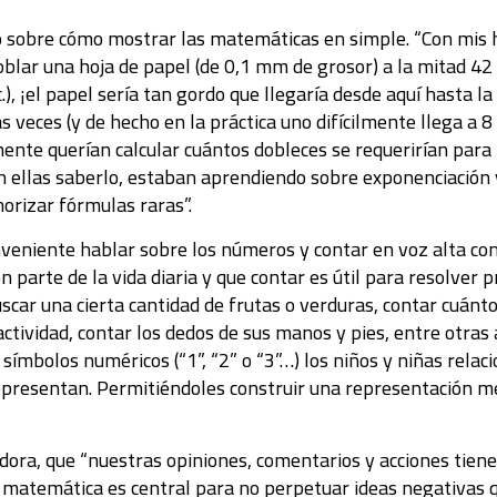
o sobre cómo mostrar las matemáticas en simple. “Con mis 
blar una hoja de papel (de 0,1 mm de grosor) a la mitad 42 
 ¡el papel sería tan gordo que llegaría desde aquí hasta la
s veces (y de hecho en la práctica uno difícilmente llega a 8
te querían calcular cuántos dobleces se requerirían para lle
in ellas saberlo, estaban aprendiendo sobre exponenciación 
rizar fórmulas raras”.
eniente hablar sobre los números y contar en voz alta con l
 parte de la vida diaria y que contar es útil para resolver
buscar una cierta cantidad de frutas o verduras, contar cuán
actividad, contar los dedos de sus manos y pies, entre otras
símbolos numéricos (“1”, “2” o “3”…) los niños y niñas relac
 representan. Permitiéndoles construir una representación m
dora, que “nuestras opiniones, comentarios y acciones tiene
a matemática es central para no perpetuar ideas negativas