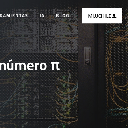
MI.UCHILE
RAMIENTAS
IA
BLOG
l número π