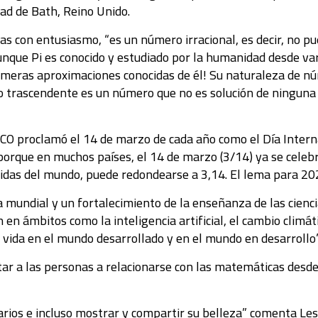
ad de Bath, Reino Unido.
s con entusiasmo, “es un número irracional, es decir, no pu
que Pi es conocido y estudiado por la humanidad desde vari
s primeras aproximaciones conocidas de él! Su naturaleza de
 trascendente es un número que no es solución de ninguna 
CO proclamó el 14 de marzo de cada año como el Día Intern
porque en muchos países, el 14 de marzo (3/14) ya se celebr
das del mundo, puede redondearse a 3,14. El lema para 20
 mundial y un fortalecimiento de la enseñanza de las cienc
en ámbitos como la inteligencia artificial, el cambio climáti
e vida en el mundo desarrollado y en el mundo en desarrollo”
itar a las personas a relacionarse con las matemáticas desde 
a
arios e incluso mostrar y compartir su belleza” comenta Les