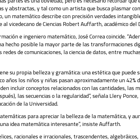
s partes es una obviedad, pero es necesario recordar que es
as y abstractas, y tal como un artista que busca plasmar co
do, un matemático describe con precisión verdades intangibl
nde al vicedecano de Ciencias Robert Auffarth, académico d
ormación e ingeniero matemático, José Correa coincide. “Ade
a ha hecho posible la mayor parte de las transformaciones di
 las redes de comunicaciones, la ciencia de datos, entre mucha
iene su propia belleza y gramática: una estética que puede s
nco años los niños y niñas pasan aproximadamente un 42% de
en incluir conceptos relacionados con las cantidades, las m
espués), las secuencias o la regularidad”, señala Llery Ponce
cación de la Universidad.
atemáticas para apreciar la belleza de la matemática, y au
 una idea matemática interesante”, insiste Auffarth.
lices, racionales e irracionales, trascendentes, algebráicos, 