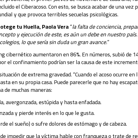
incluido el Ciberacoso. Con esto, se busca acabar de una vez p
undial y que provoca terribles secuelas psicológicas.
rotege tu Huella, Paola Vera
“
la falta de conciencia, prep
cepto y ejecución de este, es aún un debe en nuestro país. 
 colegios, lo que sería sin duda un gran avance.
”
ing cibernético aumentaron en 86%. En números, subió de 14
por el confinamiento podrían ser la causa de este increment
ituación de extrema gravedad. “Cuando el acoso ocurre en lín
asta en su propia casa. Puede parecerle que no hay escapat
ima de muchas maneras:
a, avergonzada, estúpida y hasta enfadada.
ada y pierde interés en lo que le gusta.
erde el sueño) o sufre dolores de estómago y de cabeza.
ede impedir que la víctima hable con franqueza o trate de r