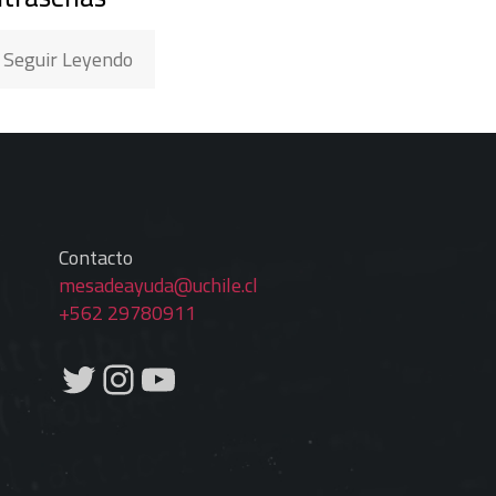
Seguir Leyendo
Contacto
mesadeayuda@uchile.cl
+562 29780911
Twitter
Instagram
YouTube