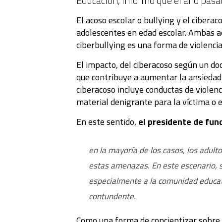
Educación, informó que el año pasa
El acoso escolar o bullying y el cibera
adolescentes en edad escolar. Ambas ac
ciberbullying es una forma de violencia
El impacto, del ciberacoso según un d
que contribuye a aumentar la ansiedad y
ciberacoso incluye conductas de violenc
material denigrante para la víctima o ex
En este sentido,
el presidente de fun
en la mayoría de los casos, los adul
estas amenazas. En este escenario, s
especialmente a la comunidad educat
contundente.
Como una forma de concientizar sobre 