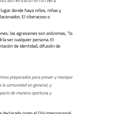
acoso aumentaron en un 86%.
r lugar donde haya niños, niñas y
acionados. El ciberacoso o
nes, las agresiones son anónimas, “lo
ría ser cualquier persona. El
ntación de identidad, difusión de
fuimos preparados para prever y manejar
 la comunidad en general, y
spacio de manera oportuna y
e declarado como el Día Internacional