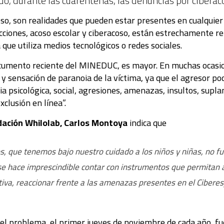
do, durante las cuarentenas, las denuncias por ciber
coso, son realidades que pueden estar presentes en cualquie
ciones, acoso escolar y ciberacoso, están estrechamente rel
 que utiliza medios tecnológicos o redes sociales.
ocumento reciente del MINEDUC, es mayor. En muchas ocasio
 sensación de paranoia de la víctima, ya que el agresor pod
ia psicológica, social, agresiones, amenazas, insultos, supla
clusión en línea”.
dación
Whilolab, Carlos Montoya
indica que
tos, que tenemos bajo nuestro cuidado a los niños y niñas, no 
e hace imprescindible contar con instrumentos que permitan a
iva, reaccionar frente a las amenazas presentes en el Cibere
el problema, el primer jueves de noviembre de cada año, fu