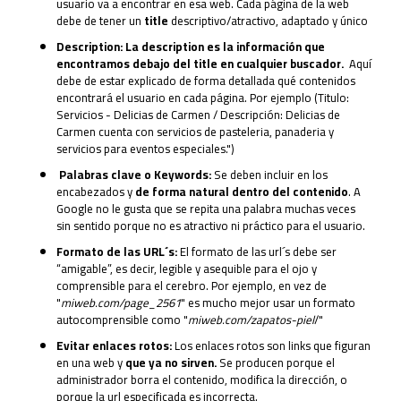
usuario va a encontrar en esa web. Cada página de la web
debe de tener un
title
descriptivo/atractivo, adaptado y único
Description:
La description es la información que
encontramos debajo del title en cualquier buscador.
Aquí
debe de estar explicado de forma detallada qué contenidos
encontrará el usuario en cada página. Por ejemplo (Titulo:
Servicios - Delicias de Carmen / Descripción: Delicias de
Carmen cuenta con servicios de pasteleria, panaderia y
servicios para eventos especiales.")
Palabras clave o Keywords:
Se deben incluir en los
encabezados y
de forma natural dentro del contenido
. A
Google no le gusta que se repita una palabra muchas veces
sin sentido porque no es atractivo ni práctico para el usuario.
Formato de las URL´s:
El formato de las url´s debe ser
“amigable”, es decir, legible y asequible para el ojo y
comprensible para el cerebro. Por ejemplo, en vez de
"
miweb.com/page_2561
" es mucho mejor usar un formato
autocomprensible como "
miweb.com/zapatos-piel
/"
Evitar enlaces rotos:
Los enlaces rotos son links que figuran
en una web y
que ya no sirven.
Se producen porque el
administrador borra el contenido, modifica la dirección, o
porque la url especificada es incorrecta.