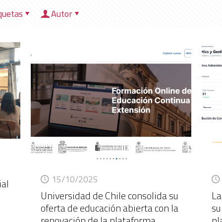
quetas
Autor
HOME
NOSOTROS
DIRECCIONES
HER
15/10/2025
ial
Universidad de Chile consolida su
La
oferta de educación abierta con la
su
renovación de la plataforma
pl