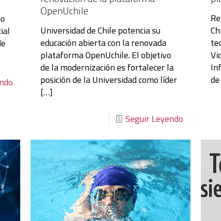
OpenUchile
Re
do
Universidad de Chile potencia su
Ch
ial
educación abierta con la renovada
te
de
plataforma OpenUchile. El objetivo
Vi
de la modernización es fortalecer la
In
posición de la Universidad como líder
de
endo
[…]
Seguir Leyendo