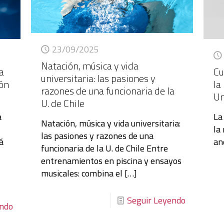
23/09/2025
Natación, música y vida
Cu
 a
universitaria: las pasiones y
la
ión
razones de una funcionaria de la
Un
U. de Chile
La
a
Natación, música y vida universitaria:
la
las pasiones y razones de una
an
tá
funcionaria de la U. de Chile Entre
entrenamientos en piscina y ensayos
musicales: combina el
[…]
Seguir Leyendo
endo