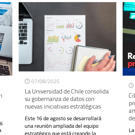
07/08/2025
La Universidad de Chile consolida
n
Ci
su gobernanza de datos con
pr
nuevas iniciativas estratégicas
am
de
Este 16 de agosto se desarrollará
y,
una reunión ampliada del equipo
a
La
estratégico que está creando la