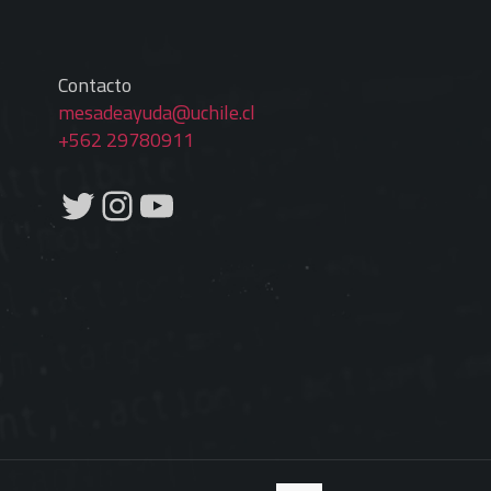
Contacto
mesadeayuda@uchile.cl
+562 29780911
Twitter
Instagram
YouTube