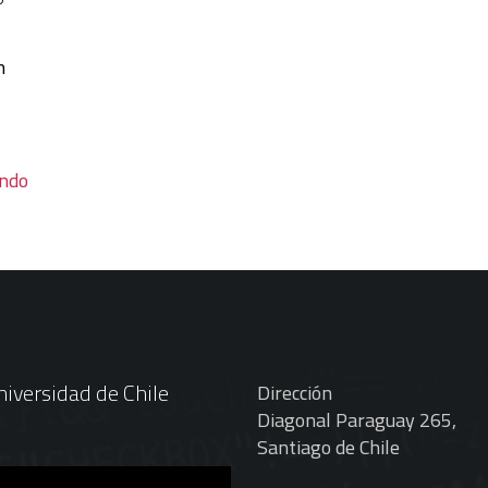
n
endo
iversidad de Chile
Dirección
Diagonal Paraguay 265,
Santiago de Chile