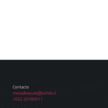
Contacto
mesadeayuda@uchile.cl
+562 29780911