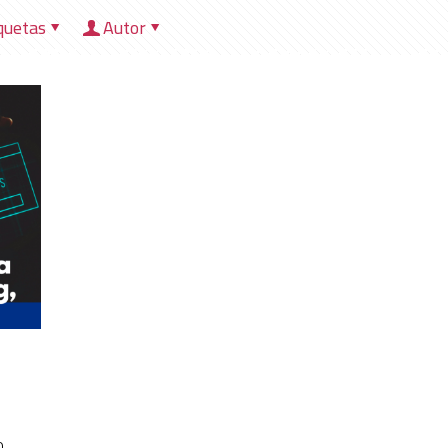
quetas
Autor
HOME
NOSOTROS
DIRECCIONES
HER
o