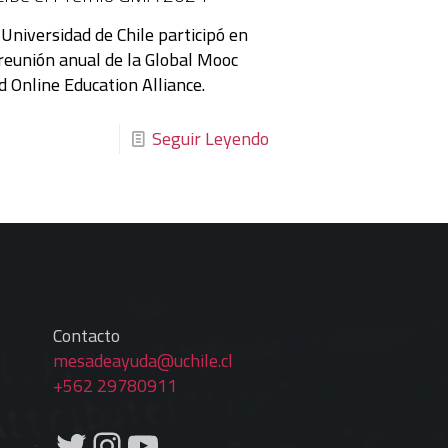
 Universidad de Chile participó en
 reunión anual de la Global Mooc
d Online Education Alliance.
Seguir Leyendo
Contacto
mesadeayuda@uchile.cl
+562 29780911
Twitter
Instagram
YouTube