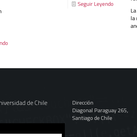
Seguir Leyendo
La
n
la
an
endo
iversidad de Chile
Dirección
Diagonal Paraguay 265,
Santiago de Chile