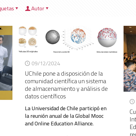
quetas
Autor
HOME
NOSOTROS
DIRECCIONES
HER
09/12/2024
UChile pone a disposición de la
comunidad científica un sistema
de almacenamiento y análisis de
datos científicos
La Universidad de Chile participó en
Cu
la reunión anual de la Global Mooc
In
and Online Education Alliance.
Ed
re