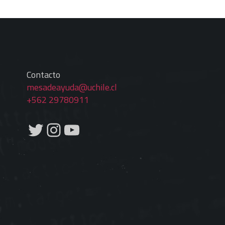
Contacto
mesadeayuda@uchile.cl
+562 29780911
Twitter
Instagram
YouTube