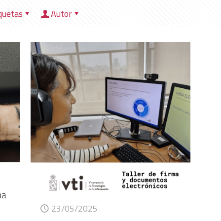
quetas
Autor
HOME
NOSOTROS
DIRECCIONES
HER
na
23/05/2025