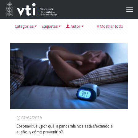
Categorias
Etiquetas
Autor
Mostrar todo
07/04/2020
Coronavirus: ¿por qué la pandemia nos está afectando el
sueño, y cómo prevenirlo?