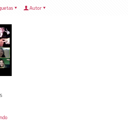
quetas
Autor
HOME
NOSOTROS
DIRECCIONES
HER
as
endo