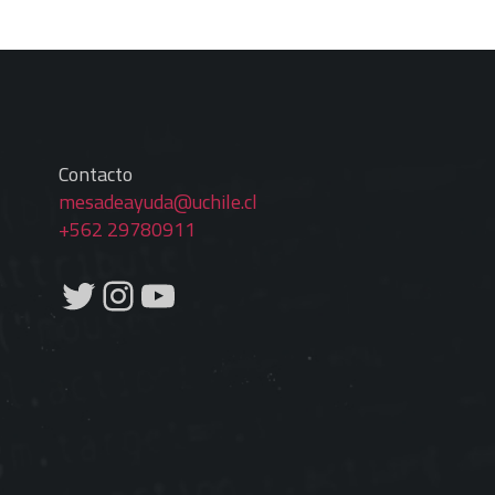
Contacto
mesadeayuda@uchile.cl
+562 29780911
Twitter
Instagram
YouTube