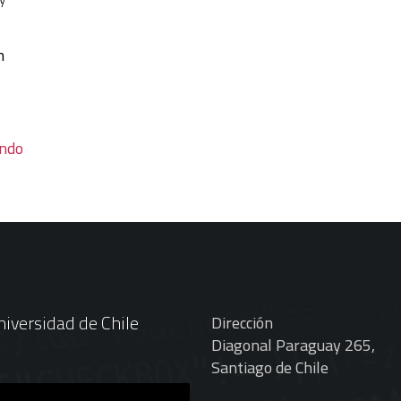
n
endo
iversidad de Chile
Dirección
Diagonal Paraguay 265,
Santiago de Chile