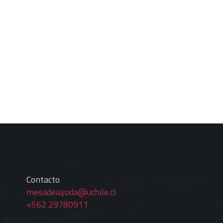
Contacto
mesadeayuda@uchile.cl
+562 29780911