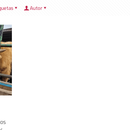
quetas
Autor
HOME
NOSOTROS
DIRECCIONES
HER
tos
 y