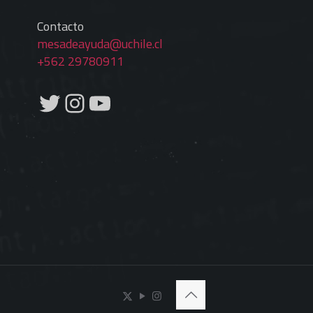
Contacto
mesadeayuda@uchile.cl
+562 29780911
Twitter
Instagram
YouTube