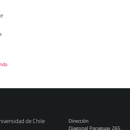
de
n
endo
iversidad de Chile
Dirección
Diagonal Paraguay 265,