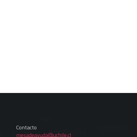
Contacto
mesadeayuda@uchile.cl