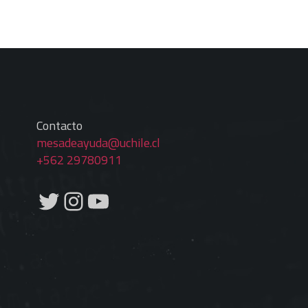
Contacto
mesadeayuda@uchile.cl
+562 29780911
Twitter
Instagram
YouTube