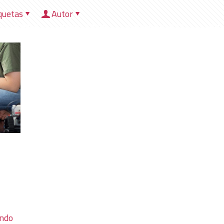
quetas
Autor
HOME
NOSOTROS
DIRECCIONES
HER
endo