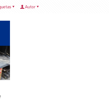
quetas
Autor
HOME
NOSOTROS
DIRECCIONES
HER
e