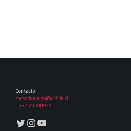
Contacto
mesadeayuda@uchile.cl
+562 29780911
Twitter
Instagram
YouTube