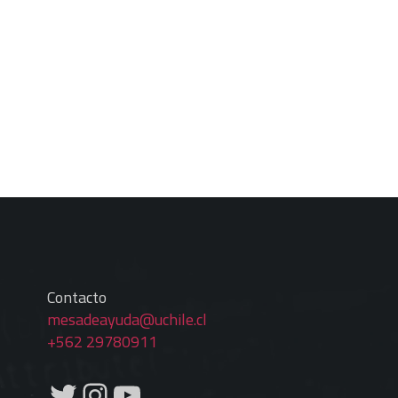
Contacto
mesadeayuda@uchile.cl
+562 29780911
Twitter
Instagram
YouTube