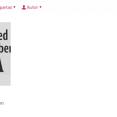
quetas
Autor
HOME
NOSOTROS
DIRECCIONES
HER
on