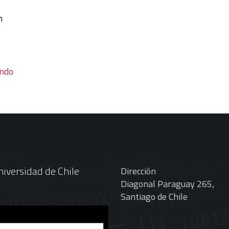
n
endo
iversidad de Chile
Dirección
Diagonal Paraguay 265,
Santiago de Chile