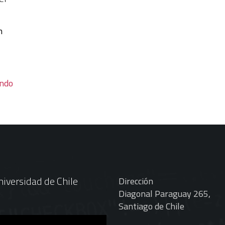
n
endo
iversidad de Chile
Dirección
Diagonal Paraguay 265,
Santiago de Chile