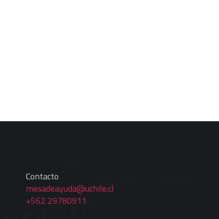
Contacto
mesadeayuda@uchile.cl
+562 29780911