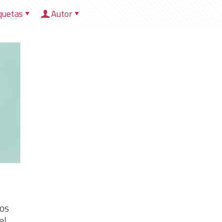
quetas
Autor
HOME
NOSOTROS
DIRECCIONES
HER
los
el