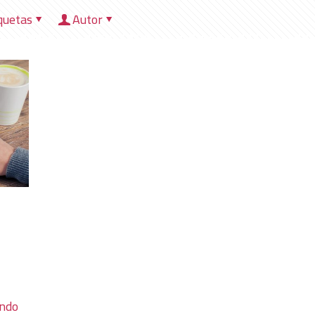
quetas
Autor
HOME
NOSOTROS
DIRECCIONES
HER
endo