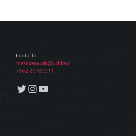
Contacto
mesadeayuda@uchile.cl
+562 29780911
Twitter
Instagram
YouTube