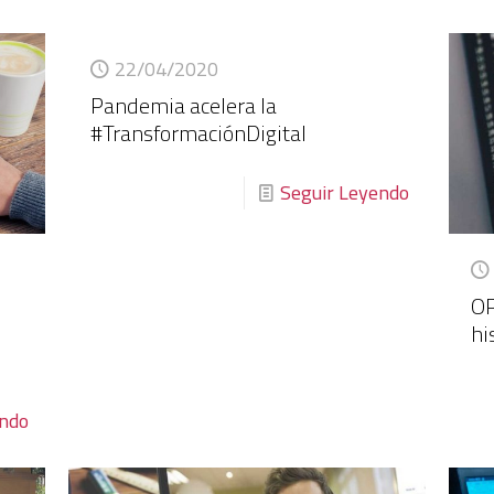
22/04/2020
Pandemia acelera la
#TransformaciónDigital
Seguir Leyendo
OP
hi
endo