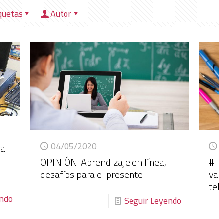
quetas
Autor
HOME
NOSOTROS
DIRECCIONES
HER
04/05/2020
ia
a
OPINIÓN: Aprendizaje en línea,
#T
desafíos para el presente
va
te
endo
Seguir Leyendo