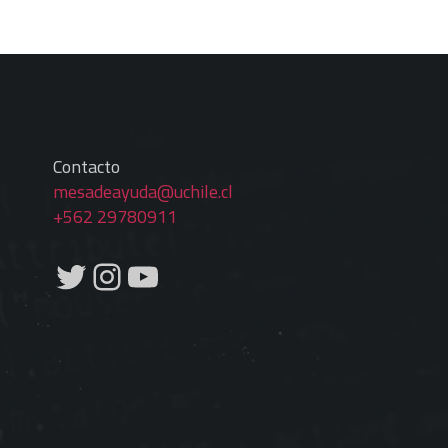
Contacto
mesadeayuda@uchile.cl
+562 29780911
Twitter
Instagram
YouTube