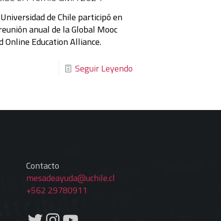
 Universidad de Chile participó en
 reunión anual de la Global Mooc
d Online Education Alliance.
Seguir Leyendo
Contacto
mesadeayuda@uchile.cl
+562 29780911
Twitter
Instagram
YouTube