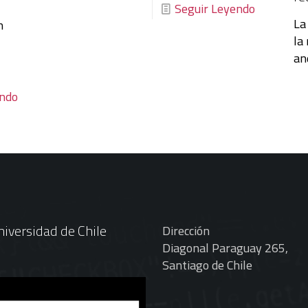
Seguir Leyendo
La
n
la
an
endo
iversidad de Chile
Dirección
Diagonal Paraguay 265,
Santiago de Chile