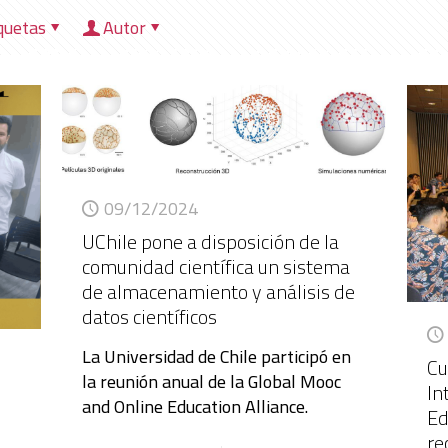
quetas
Autor
HOME
NOSOTROS
DIRECCIONES
HER
09/12/2024
UChile pone a disposición de la
comunidad científica un sistema
de almacenamiento y análisis de
datos científicos
La Universidad de Chile participó en
Cu
la reunión anual de la Global Mooc
In
and Online Education Alliance.
Ed
re