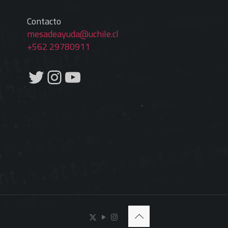
Contacto
mesadeayuda@uchile.cl
+562 29780911
Twitter
Instagram
YouTube