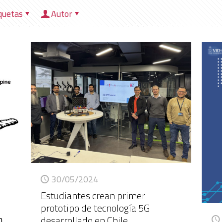
quetas
Autor
HOME
NOSOTROS
DIRECCIONES
HER
30/05/2024
Estudiantes crean primer
prototipo de tecnología 5G
desarrollado en Chile
n