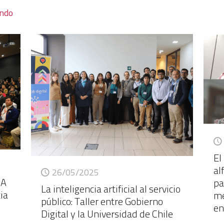
endo
El
al
26/05/2025
IA
pa
La inteligencia artificial al servicio
ia
me
público: Taller entre Gobierno
en
Digital y la Universidad de Chile