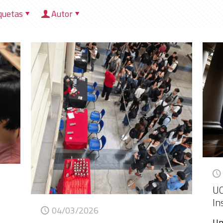
quetas
Autor
HOME
NOSOTROS
DIRECCIONES
HER
UC
In
04/03/2026
Un