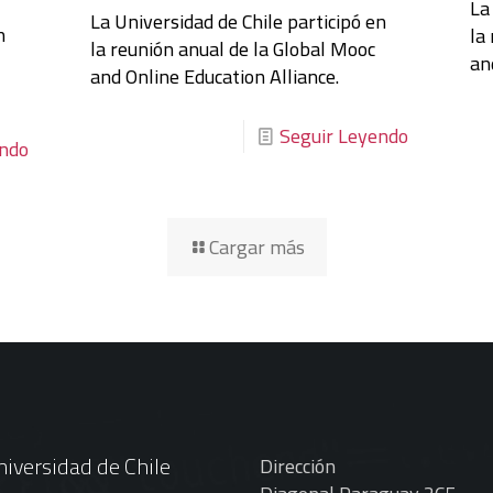
La
La Universidad de Chile participó en
n
la
la reunión anual de la Global Mooc
an
and Online Education Alliance.
Seguir Leyendo
endo
Cargar más
iversidad de Chile
Dirección