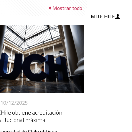
Mostrar todo
MI.UCHILE
RAMIENTAS
IA
BLOG
10/12/2025
Hile obtiene acreditación
stitucional máxima
iversidad de Chile obtiene