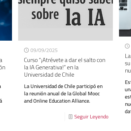
09/09/2025
La
Curso “¡Atrévete a dar el salto con
 a
su
la IA Generativa!” en la
ión
nu
Universidad de Chile
Es
La Universidad de Chile participó en
a
un
la reunión anual de la Global Mooc
es
and Online Education Alliance.
tá
nu
da
Seguir Leyendo