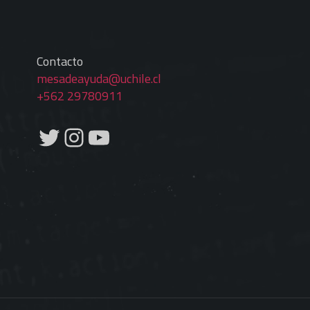
Contacto
mesadeayuda@uchile.cl
+562 29780911
Twitter
Instagram
YouTube