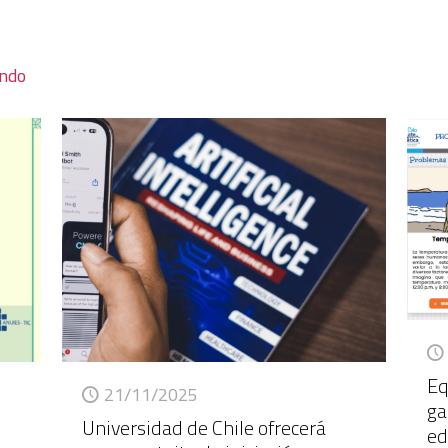
endo
Eq
21/11/2025
ga
Universidad de Chile ofrecerá
ed