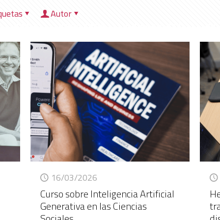
quetas
Autor
HOME
NOSOTROS
DIRECCIONES
HER
16/03/2026
Curso sobre Inteligencia Artificial
He
l
Generativa en las Ciencias
tr
Sociales
di