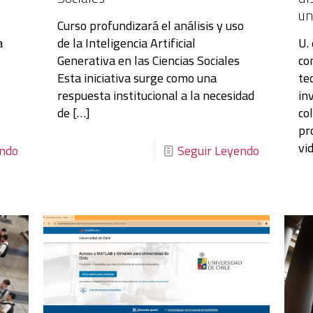
un
Curso profundizará el análisis y uso
a
de la Inteligencia Artificial
U.
Generativa en las Ciencias Sociales
co
Esta iniciativa surge como una
te
respuesta institucional a la necesidad
in
de
[…]
co
pr
vi
endo
Seguir Leyendo