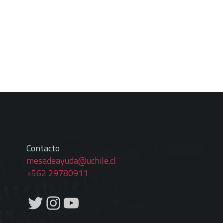
Contacto
mesadeayuda@uchile.cl
+562 29780911
Twitter
Instagram
YouTube