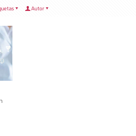
quetas
Autor
HOME
NOSOTROS
DIRECCIONES
HER
n