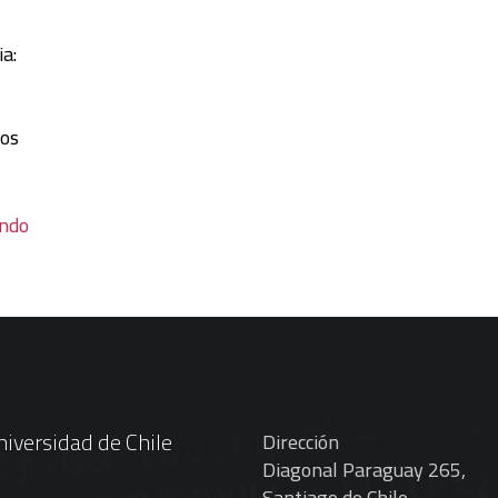
ia:
yos
endo
iversidad de Chile
Dirección
Diagonal Paraguay 265,
Santiago de Chile