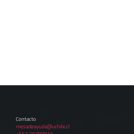
Contacto
mesadeayuda@uchile.cl
+562 29780911