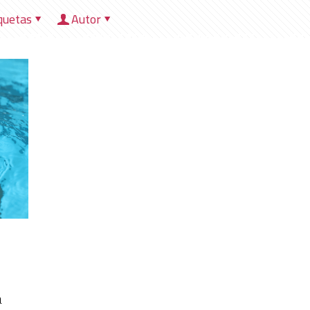
quetas
Autor
HOME
NOSOTROS
DIRECCIONES
HER
a