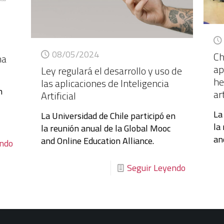
08/05/2024
Ch
ma
ap
Ley regulará el desarrollo y uso de
he
las aplicaciones de Inteligencia
n
art
Artificial
La
La Universidad de Chile participó en
la
la reunión anual de la Global Mooc
an
and Online Education Alliance.
endo
Seguir Leyendo