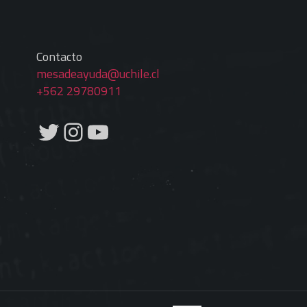
Contacto
mesadeayuda@uchile.cl
+562 29780911
Twitter
Instagram
YouTube