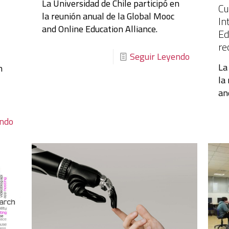
La Universidad de Chile participó en
Cu
la reunión anual de la Global Mooc
In
and Online Education Alliance.
Ed
re
Seguir Leyendo
La
n
la
an
endo