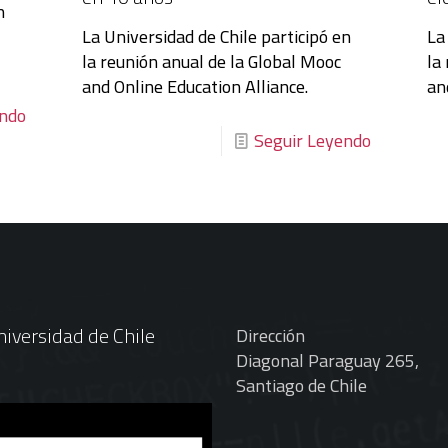
n
La Universidad de Chile participó en
La
la reunión anual de la Global Mooc
la
and Online Education Alliance.
an
endo
Seguir Leyendo
iversidad de Chile
Dirección
Diagonal Paraguay 265,
Santiago de Chile