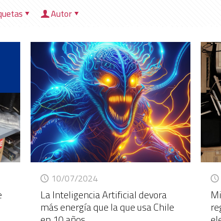
quetas
Autor
HOME
NOSOTROS
DIRECCIONES
HER
10/07/2024
e
La Inteligencia Artificial devora
Mi
más energía que la que usa Chile
re
en 10 años
el