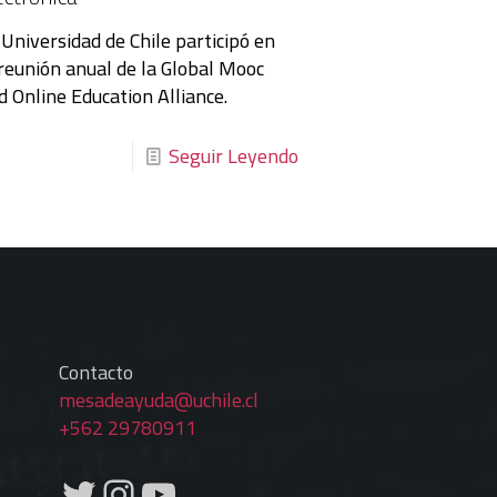
 Universidad de Chile participó en
 reunión anual de la Global Mooc
d Online Education Alliance.
Seguir Leyendo
Contacto
mesadeayuda@uchile.cl
+562 29780911
Twitter
Instagram
YouTube