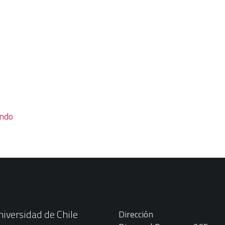
d
endo
iversidad de Chile
Dirección