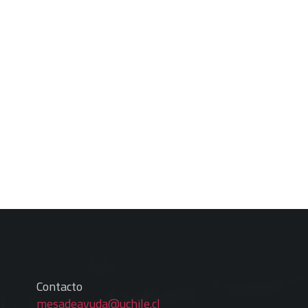
Contacto
mesadeayuda@uchile.cl