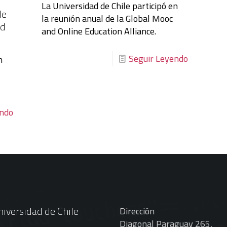
La Universidad de Chile participó en
de
la reunión anual de la Global Mooc
ad
and Online Education Alliance.
Seguir Leyendo
n
endo
iversidad de Chile
Dirección
Diagonal Paraguay 265,